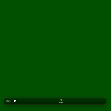
0
0:00
▶
Træk