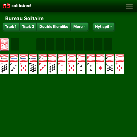
Bureau Solitaire
Træk 1
Træk 3
Double Klondike
Mere
Nyt spil