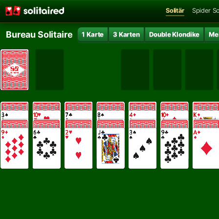
Solitär
Spider So
Bureau Solitaire
1 Karte
3 Karten
Double Klondike
Me