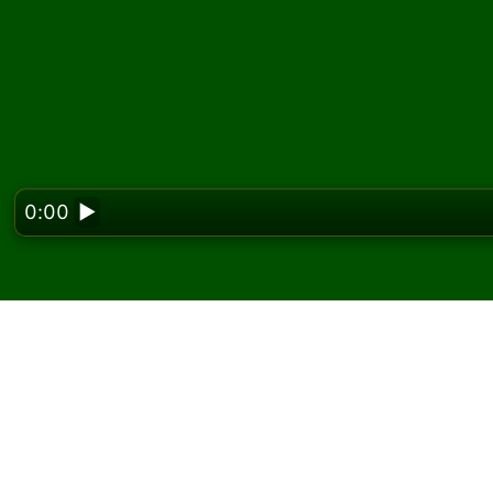
0:00
▶
Looking f
Spielen Sie Bureau Sol
Auf Solitaired können Sie unbegrenzt Bureau 
Verwenden Sie die Schaltfläche Neues Spiel,