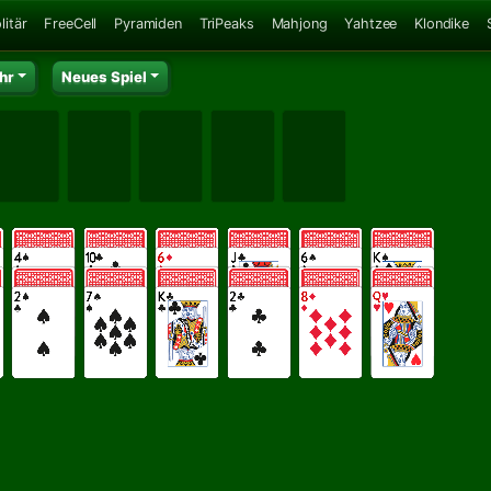
litär
FreeCell
Pyramiden
TriPeaks
Mahjong
Yahtzee
Klondike
hr
Neues Spiel