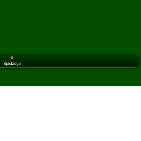
0
Spielzüge
or the classic version? Play
online solitaire for free
on our h
itär online und kostenlos
Solitär spielen.
 um ein weiteres Spiel und neue Karten auszuteilen.