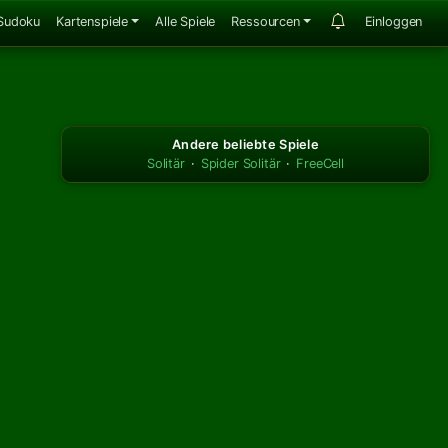
Sudoku
Kartenspiele
Alle Spiele
Ressourcen
Einloggen
Andere beliebte Spiele
Solitär
·
Spider Solitär
·
FreeCell