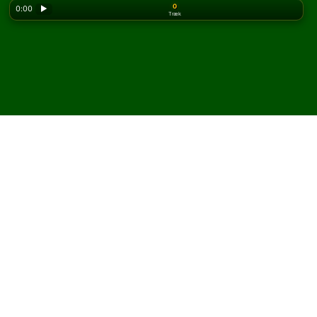
0
0:00
▶
Træk
Looking for the classic version? Play
online solitaire
for free
on our homepage.
Spil Big Forty kabale online
og gratis
På Solitaired kan du spille ubegrænsede spil Big Forty
kabale.