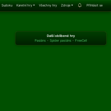
Sudoku
Karetní hry
Všechny hry
Zdroje
Přihlásit se
Další oblíbené hry
Pasiáns
·
Spider pasiáns
·
FreeCell