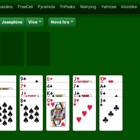
pasiáns
FreeCell
Pyramida
TriPeaks
Mahjong
Yahtzee
Klondike
Josephine
Více
Nová hra