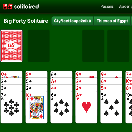
Pasiáns
Spider 
Big Forty Solitaire
Čtyřicet loupežníků
Thieves of Egypt