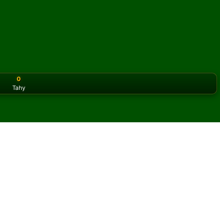
0
Tahy
or the classic version? Play
online solitaire for free
on our h
áns online a zdarma
her Big Forty pasiáns.
y a nových karet.