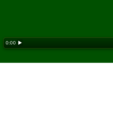
0:00
▶
Looking f
Hrajte Big Forty pasi
Na Solitaired můžete hrát neomezený počet 
Použijte tlačítko nové hry k rozdání další hr