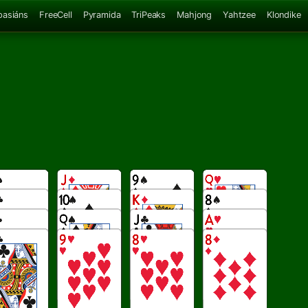
pasiáns
FreeCell
Pyramida
TriPeaks
Mahjong
Yahtzee
Klondike