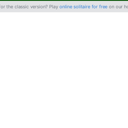
or the classic version? Play
online solitaire for free
on our h
siáns
odobná
Pyramid pasiánsu
, ve které párujete karty
ejnou hodnotou.
ém jsou 4 karty lícem nahoru, celkem tedy 32 karet.