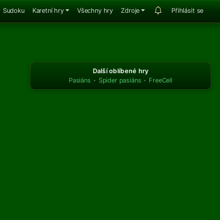
Sudoku
Karetní hry
Všechny hry
Zdroje
Přihlásit se
Další oblíbené hry
Pasiáns
·
Spider pasiáns
·
FreeCell