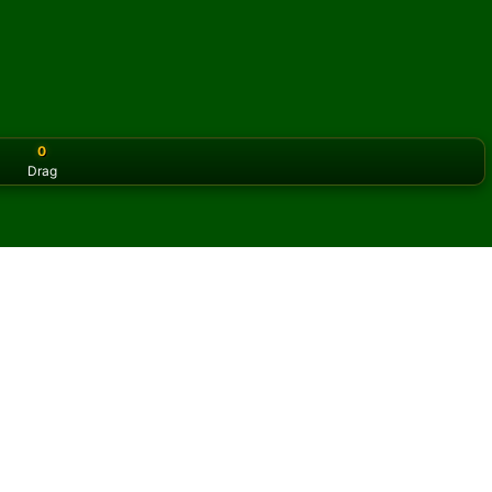
0
Drag
or the classic version? Play
online solitaire for free
on our h
iens online och gratis
ind Alleys patiens.
y omgång och nya kort.
pen regler för att lära dig spelet.