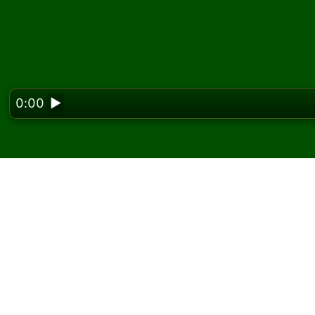
0:00
▶
Looking f
Spela Blind Alleys pat
På Solitaired kan du spela obegränsat med Bl
Använd knappen nytt spel för att dela en n
Om du inte vet hur man spelar, klicka på knap