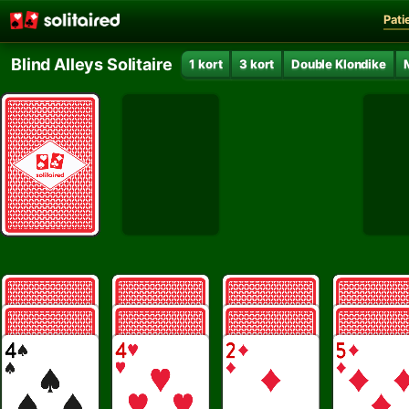
Pati
Blind Alleys Solitaire
1 kort
3 kort
Double Klondike