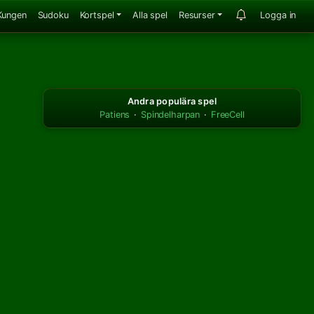
Kungen
Sudoku
Kortspel
Alla spel
Resurser
Logga in
Andra populära spel
Patiens
·
Spindelharpan
·
FreeCell