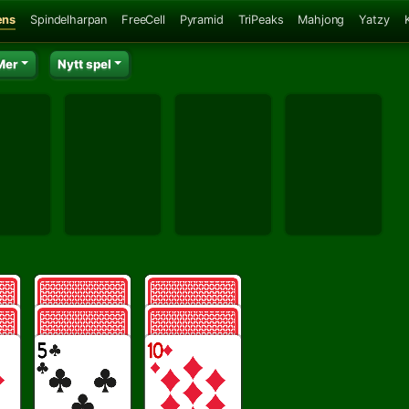
ens
Spindelharpan
FreeCell
Pyramid
TriPeaks
Mahjong
Yatzy
Mer
Nytt spel