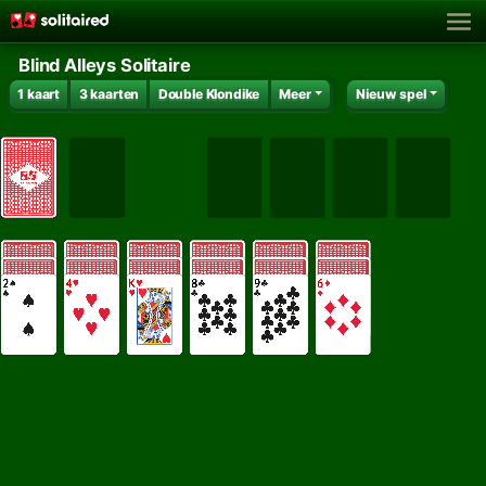
Blind Alleys Solitaire
1 kaart
3 kaarten
Double Klondike
Meer
Nieuw spel