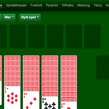
ns
Spindelharpan
FreeCell
Pyramid
TriPeaks
Mahjong
Yatzy
K
e
Mer
Nytt spel