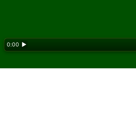
0:00
▶
Looking f
Spela Batsford Again p
På Solitaired kan du spela obegränsat med B
Använd knappen nytt spel för att dela en n
Om du inte vet hur man spelar, klicka på knap