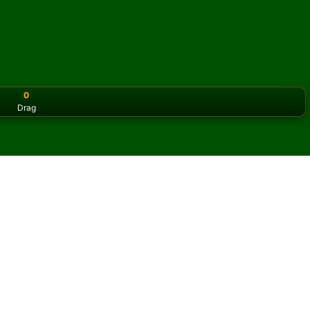
0
Drag
or the classic version? Play
online solitaire for free
on our h
atiens online och gratis
atsford Again patiens.
y omgång och nya kort.
pen regler för att lära dig spelet.