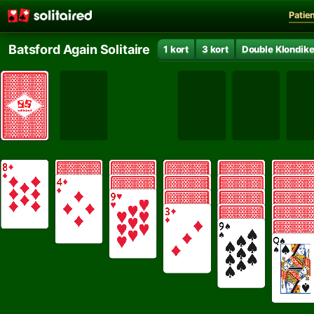
Patie
Batsford Again Solitaire
1 kort
3 kort
Double Klondik