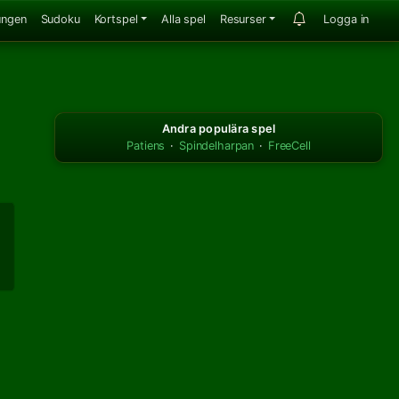
ungen
Sudoku
Kortspel
Alla spel
Resurser
Logga in
Andra populära spel
Patiens
·
Spindelharpan
·
FreeCell