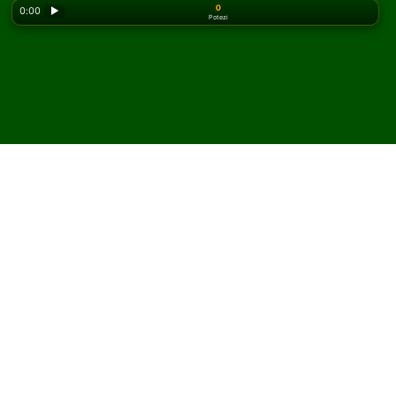
0
0:00
▶
Potezi
Looking for the classic version? Play
online solitaire
for free
on our homepage.
Igrajte Waxing Moon
pasijans onlajn i besplatno
Na Solitaired-u možete igrati neograničen broj partija
Waxing Moon pasijansa.