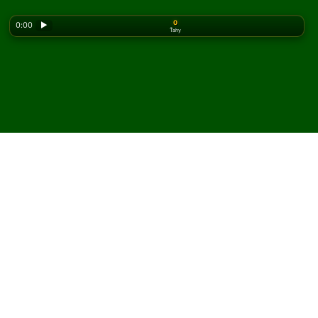
0
0:00
▶
Ťahy
Looking for the classic version? Play
online solitaire
for free
on our homepage.
Hrajte Waxing Moon
pasiáns online a zadarmo
Na Solitaired môžete hrať neobmedzený počet hier
Waxing Moon pasiáns.