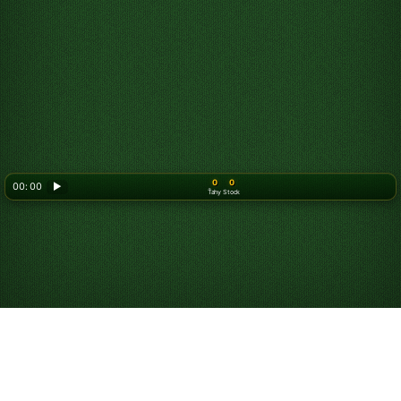
0
0
00: 00
▶
Ťahy
Stock
Looking for something new? Try out
Spider Solitaire
!
Ako hrať Hole in One