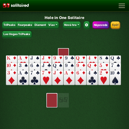
Hole in One Solitaire
TriPeaks
Fourpeaks
Diamant
Viac
Nová hra
Nápoveda
Späť
Las Vegas TriPeaks