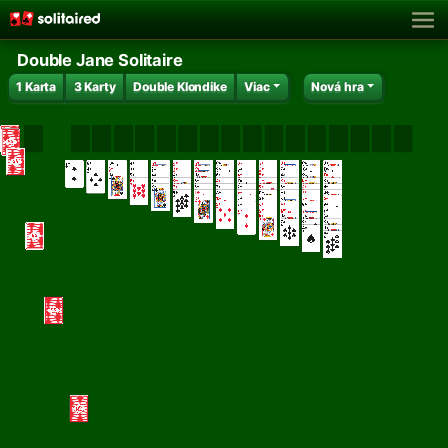
Double Jane Solitaire
1 Karta
3 Karty
Double Klondike
Viac
Nová hra