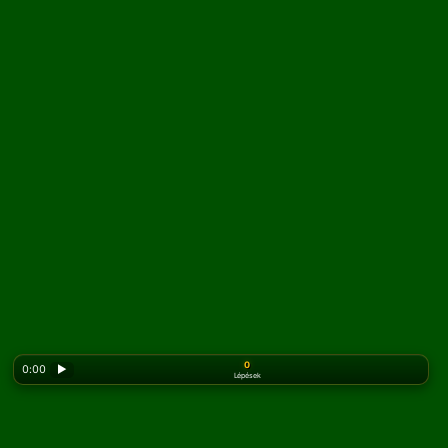
0
0:00
▶
Lépések