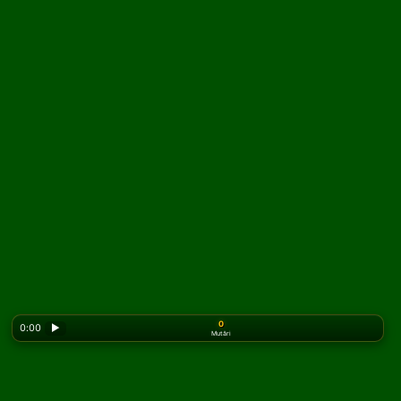
0
0:00
▶
Mutări