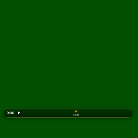
0
0:00
▶
Coups