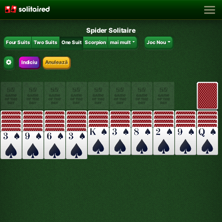
Spider Solitaire
Four Suits
Two Suits
One Suit
Scorpion
mai mult
Joc Nou
Indiciu
Anulează