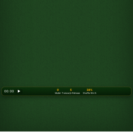
0
5
38%
00: 00
▶
Mutări
Tranzacții Rămase
Shuffle Win %