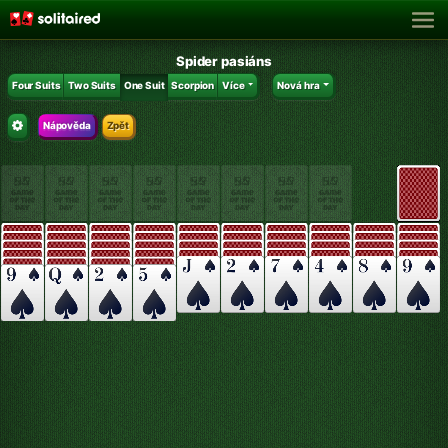
Spider pasiáns
Four Suits
Two Suits
One Suit
Scorpion
Více
Nová hra
Nápověda
Zpět