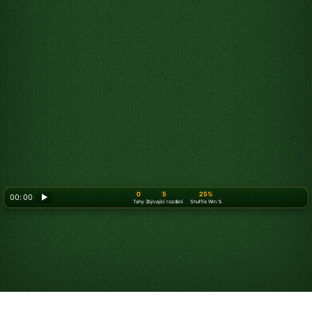
0
5
25%
00: 00
▶
Tahy
Zbývající rozdání
Shuffle Win %