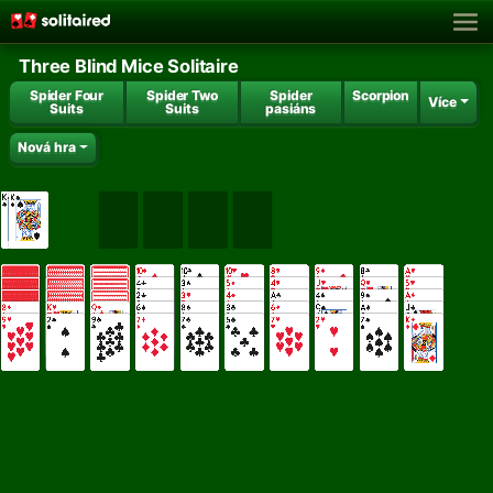
Three Blind Mice Solitaire
Spider Four
Spider Two
Spider
Scorpion
Více
Suits
Suits
pasiáns
Nová hra