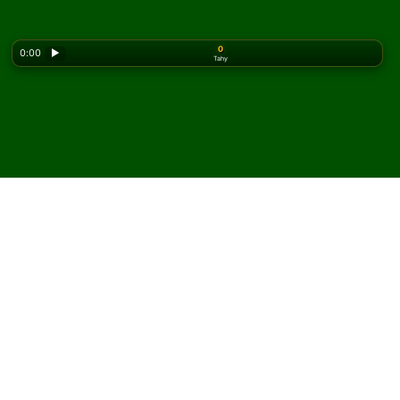
0
0:00
▶
Tahy
Looking for the classic version? Play
online solitaire
for free
on our homepage.
Hrajte Three Blind Mice
pasiáns online a zdarma
Na Solitaired můžete hrát neomezený počet her Three