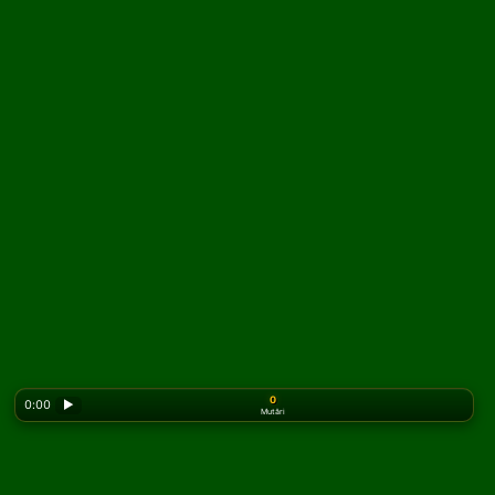
0
0:00
▶
Mutări