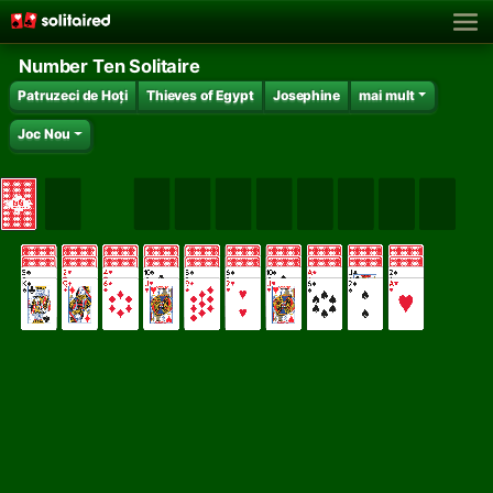
Number Ten Solitaire
Patruzeci de Hoți
Thieves of Egypt
Josephine
mai mult
Joc Nou