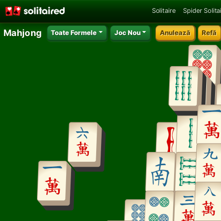
Solitaire
Spider Solita
Mahjong
Toate Formele
Joc Nou
Anulează
Refă