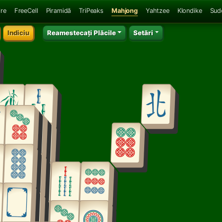
ire
FreeCell
Piramidă
TriPeaks
Mahjong
Yahtzee
Klondike
Sud
Indiciu
Reamestecați Plăcile
Setări