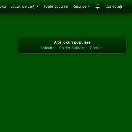
oku
Jocuri de cărți
Toate Jocurile
Resurse
Conectați
Alte jocuri populare
Solitaire
·
Spider Solitaire
·
FreeCell