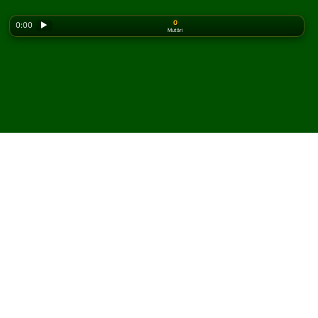
0
0:00
▶
Mutări
Looking for the classic version? Play
online solitaire
for free
on our homepage.
Joacă Junction Solitaire
online și gratuit
Pe Solitaired, poți juca partide nelimitate de Junction
Solitaire.