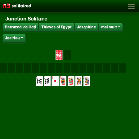
Junction Solitaire
Patruzeci de Hoți
Thieves of Egypt
Josephine
mai mult
Joc Nou