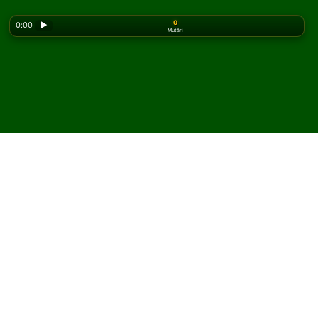
0
0:00
▶
Mutări
Looking for the classic version? Play
online solitaire
for free
on our homepage.
Joacă Fortress of Mercy
Solitaire online și gratuit
Pe Solitaired, poți juca partide nelimitate de Fortress of
Mercy Solitaire.