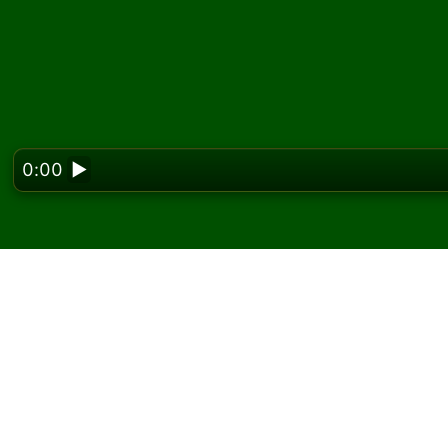
0:00
▶
Looking f
Fortress of Mercy सॉलिटे
Solitaired पर, आप Fortress of Mercy सॉलिटेयर के 
एक और गेम और नए पत्ते बांटने के लिए नया गेम बटन का उप