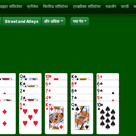
्पाइडर सॉलिटेयर
फ्रीसेल
पिरामिड सॉलिटेयर
ट्राइपीक्स सॉलिटेयर
माहजोंग
यात्ज़ी
क
Street and Alleys
और अधिक
नया गेम