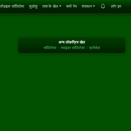
्लोंडाइक सॉलिटेयर
सुडोकू
ताश के खेल
सभी गेम
संसाधन
लॉग इन
अन्य लोकप्रिय खेल
सॉलिटेयर
·
स्पाइडर सॉलिटेयर
·
फ्रीसेल