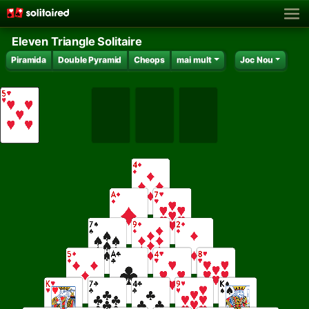
Eleven Triangle Solitaire
Piramida
Double Pyramid
Cheops
mai mult
Joc Nou