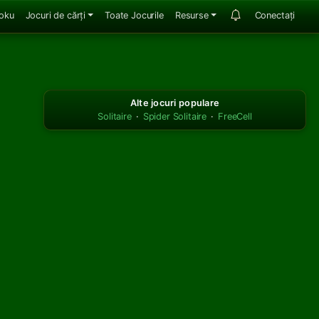
oku
Jocuri de cărți
Toate Jocurile
Resurse
Conectați
Alte jocuri populare
Solitaire
·
Spider Solitaire
·
FreeCell