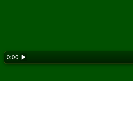
0:00
▶
Looking f
Joacă Caprice Solitaire
Pe Solitaired, poți juca partide nelimitate de
Folosește butonul joc nou pentru a împărți o a