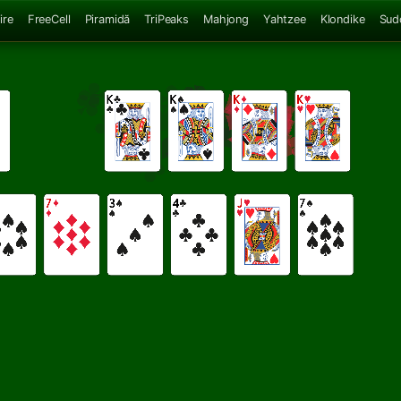
ire
FreeCell
Piramidă
TriPeaks
Mahjong
Yahtzee
Klondike
Sud