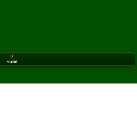
0
Mutări
or the classic version? Play
online solitaire for free
on our h
 online și gratuit
 Caprice Solitaire.
ltă partidă și cărți noi.