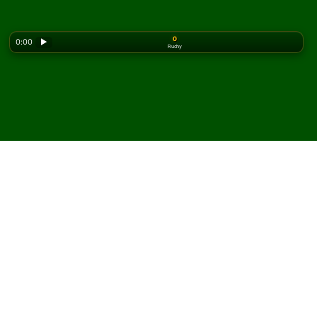
0
0:00
▶
Ruchy
Looking for the classic version? Play
online solitaire
for free
on our homepage.
Zagraj w pasjansa Will o the
Wisp online i za darmo
W Solitaired możesz grać w nieograniczoną liczbę