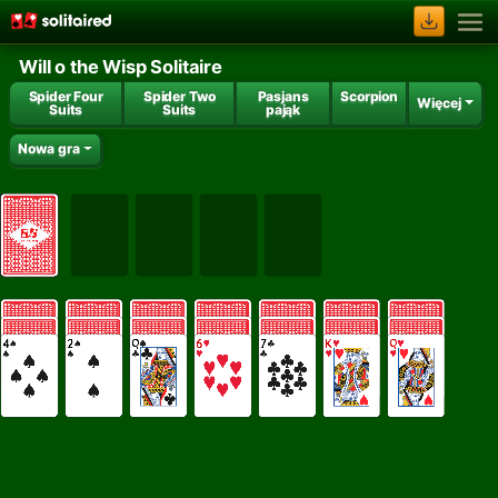
Will o the Wisp Solitaire
Spider Four
Spider Two
Pasjans
Scorpion
Więcej
Suits
Suits
pająk
Nowa gra