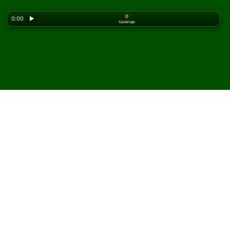
0
0:00
▶
Spielzüge
Looking for the classic version? Play
online solitaire
for free
on our homepage.
Spielen Sie Will o the Wisp
Solitär online und kostenlos
Auf Solitaired können Sie unbegrenzt Will o the Wisp
Solitär spielen.