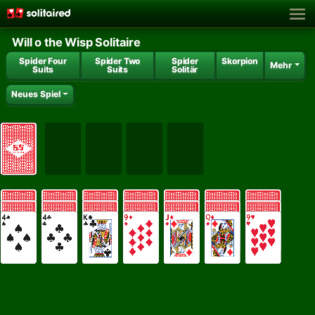
Will o the Wisp Solitaire
Spider Four
Spider Two
Spider
Skorpion
Mehr
Suits
Suits
Solitär
Neues Spiel