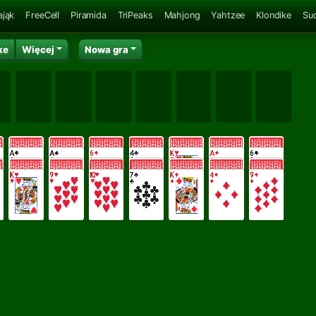
ająk
FreeCell
Piramida
TriPeaks
Mahjong
Yahtzee
Klondike
Su
ke
Więcej
Nowa gra