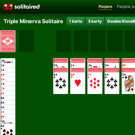
Pasjans
Pasjans p
Triple Minerva Solitaire
1 karta
3 karty
Double Klondi