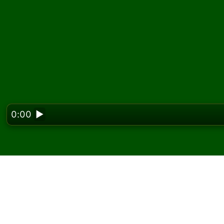
0:00
▶
Looking f
Zagraj w pasjansa Trip
darmo