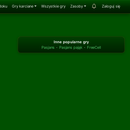
doku
Gry karciane
Wszystkie gry
Zasoby
Zaloguj się
Inne popularne gry
Pasjans
·
Pasjans pająk
·
FreeCell