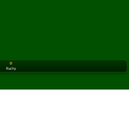
0
Ruchy
or the classic version? Play
online solitaire for free
on our h
le Minerva online i za