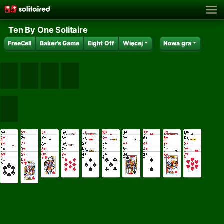
Ten By One Solitaire
FreeCell
Baker's Game
Eight Off
Więcej
Nowa gra