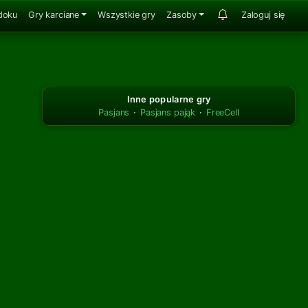
doku
Gry karciane
Wszystkie gry
Zasoby
Zaloguj się
Inne popularne gry
Pasjans
·
Pasjans pająk
·
FreeCell