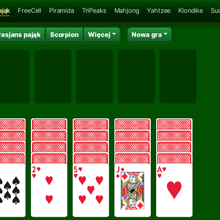
ająk
FreeCell
Piramida
TriPeaks
Mahjong
Yahtzee
Klondike
Su
Pasjans pająk
Scorpion
Więcej
Nowa gra