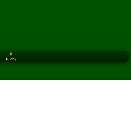
0
Ruchy
or the classic version? Play
online solitaire for free
on our h
antula online i za darmo
iczbę partii pasjansa Tarantula.
 partię i nowe karty.