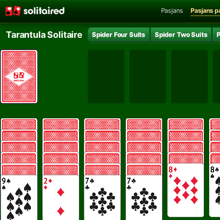
Pasjans
Pasjans p
Tarantula Solitaire
Spider Four Suits
Spider Two Suits