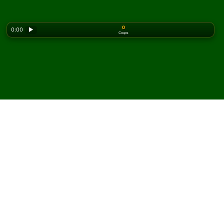
0
0:00
▶
Coups
Looking for the classic version? Play
online solitaire
for free
on our homepage.
Jouez à Tarantula Solitaire
en ligne et gratuitement
Sur Solitaired, vous pouvez jouer à des parties illimitées