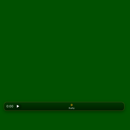
0
0:00
▶
Ruchy