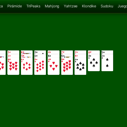
ca
Pirámide
TriPeaks
Mahjong
Yahtzee
Klondike
Sudoku
Juego