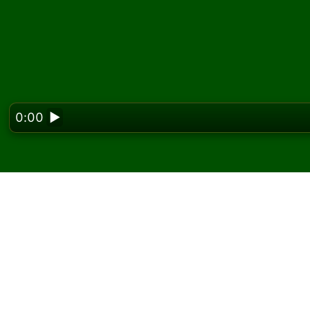
0:00
▶
Looking f
Juega Scotch Solitario
En Solitaired, puedes jugar partidas ilimitad
Usa el botón de nueva partida para repartir 