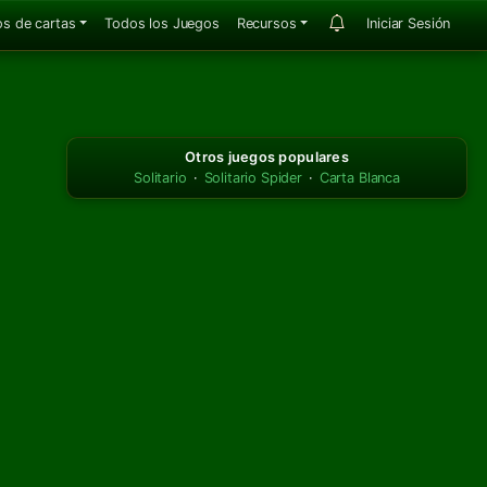
s de cartas
Todos los Juegos
Recursos
Iniciar Sesión
Otros juegos populares
Solitario
·
Solitario Spider
·
Carta Blanca