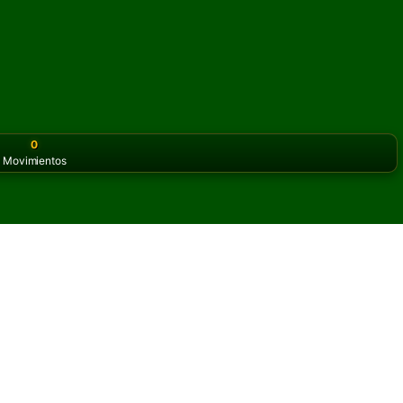
0
Movimientos
or the classic version? Play
online solitaire for free
on our h
 en línea y gratis
as de Scotch Solitario.
otra partida y nuevas cartas.