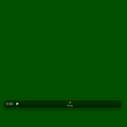
0
0:00
▶
Ruchy