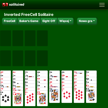
Inverted FreeCell Solitaire
FreeCell
Baker's Game
Eight Off
Więcej
Nowa gra