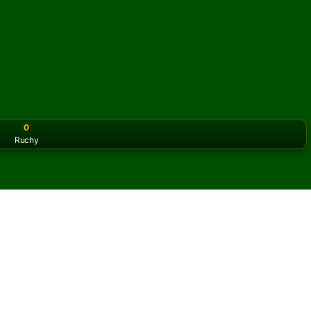
0
Ruchy
or the classic version? Play
online solitaire for free
on our h
ipse online i za darmo
iczbę partii pasjansa Eclipse.
 partię i nowe karty.