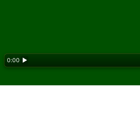
0:00
▶
Looking f
Zagraj w pasjansa Ecl
W Solitaired możesz grać w nieograniczoną l
Użyj przycisku nowej gry, aby rozdać kolejną