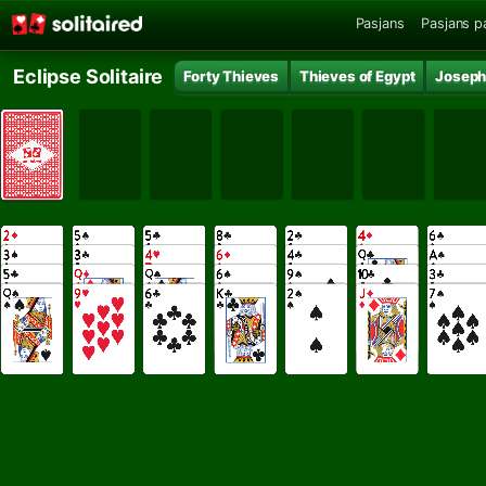
Pasjans
Pasjans p
Eclipse Solitaire
Forty Thieves
Thieves of Egypt
Joseph