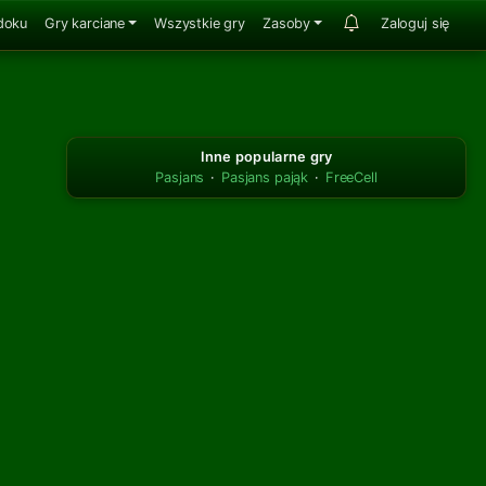
doku
Gry karciane
Wszystkie gry
Zasoby
Zaloguj się
Inne popularne gry
Pasjans
·
Pasjans pająk
·
FreeCell