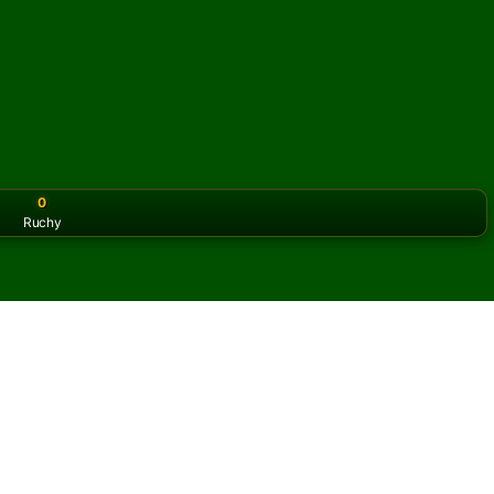
0
Ruchy
or the classic version? Play
online solitaire for free
on our h
mwell online i za darmo
iczbę partii pasjansa Cromwell.
 partię i nowe karty.