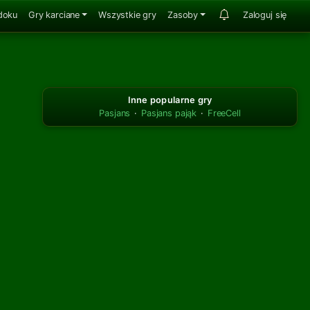
doku
Gry karciane
Wszystkie gry
Zasoby
Zaloguj się
Inne popularne gry
Pasjans
·
Pasjans pająk
·
FreeCell