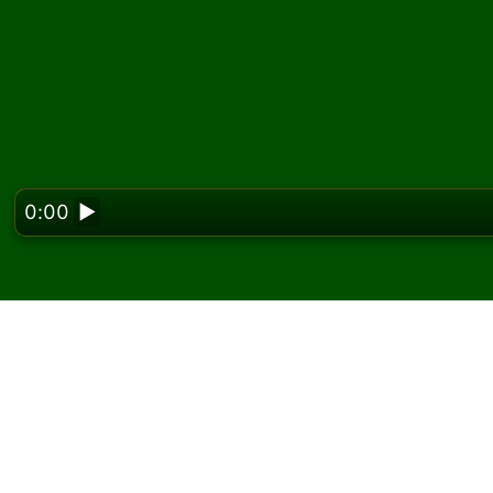
0:00
▶
Looking f
Zagraj w pasjansa Cro
W Solitaired możesz grać w nieograniczoną l
Użyj przycisku nowej gry, aby rozdać kolejną