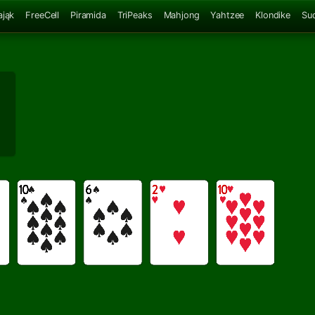
ająk
FreeCell
Piramida
TriPeaks
Mahjong
Yahtzee
Klondike
Su