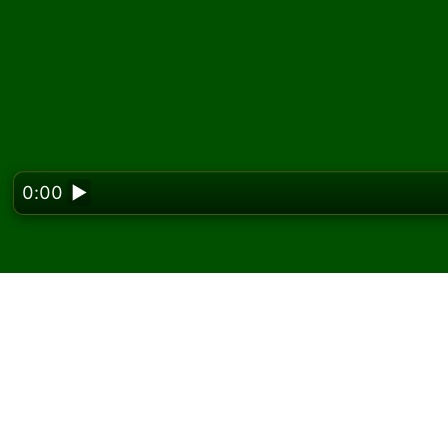
0:00
▶
Looking f
Zagraj w pasjansa Blo
W Solitaired możesz grać w nieograniczoną l
Użyj przycisku nowej gry, aby rozdać kolejną