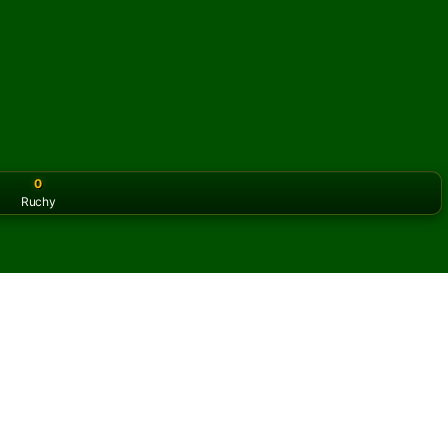
0
Ruchy
or the classic version? Play
online solitaire for free
on our h
ck Ten online i za darmo
iczbę partii pasjansa Block Ten.
 partię i nowe karty.