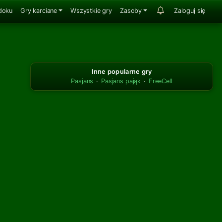
doku
Gry karciane
Wszystkie gry
Zasoby
Zaloguj się
Inne popularne gry
Pasjans
·
Pasjans pająk
·
FreeCell