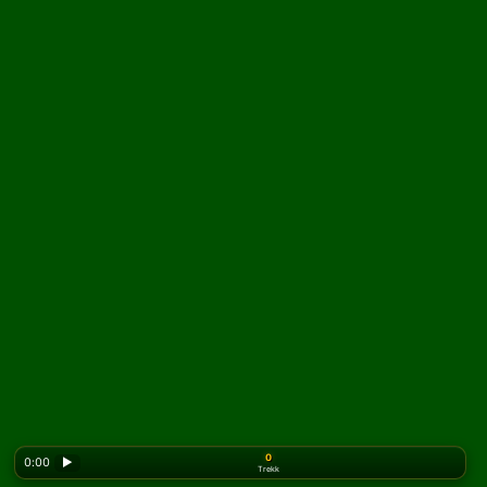
0
0:00
▶
Trekk