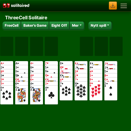
ThreeCell Solitaire
FreeCell
Baker's Game
Eight Off
Mer
Nytt spill