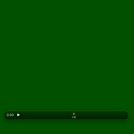
0
0:00
▶
이동