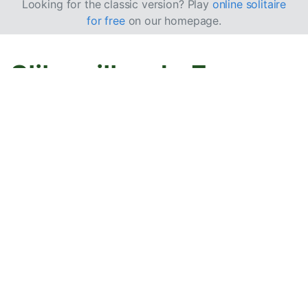
Looking for the classic version? Play
online solitaire
for free
on our homepage.
Slik spiller du Ess og
Konger-kabal
Ess og Konger-kabal har to ulike typer grunnbunker: én
der du bygger opp og én der du bygger ned, i tillegg til
2 reservebunker. Spillet spilles med 2 kortstokker.
Mål
Målet er å flytte alle de 104 kortene fra stokken,
reserven og tablået til 8 grunnbunker.
Oppsett og spilleområde