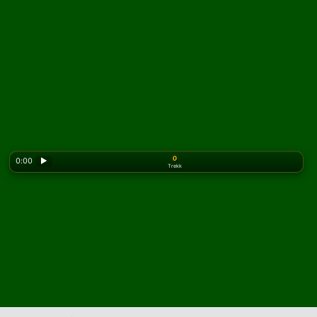
0
0:00
▶
Trekk