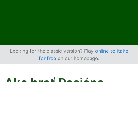
Looking for the classic version? Play
online solitaire
for free
on our homepage.
Ako hrať Pasiáns
Aces and Kings
Pasiáns Aces and Kings má dva rôzne základné balíčky:
do jedného karty skladáte vzostupne a do druhého
zostupne, a tiež 2 rezervné balíčky. Hrá sa s 2
balíčkami kariet.