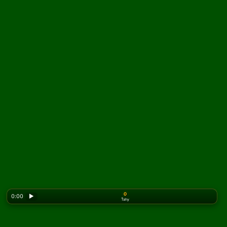
0
0:00
▶
Ťahy