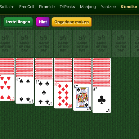
Solitaire
FreeCell
Piramide
TriPeaks
Mahjong
Yahtzee
Klondike
Instellingen
Hint
Ongedaan maken