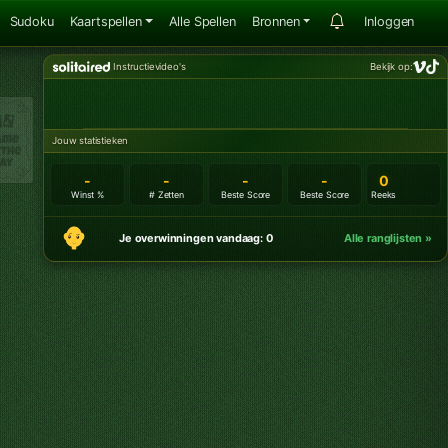
Sudoku
Kaartspellen
Alle Spellen
Bronnen
Inloggen
Instructievideo's
Bekijk op:
Jouw statistieken
-
-
-
-
0
Winst %
# Zetten
Beste Score
Beste Score
Reeks
Je overwinningen vandaag: 0
Alle ranglijsten »