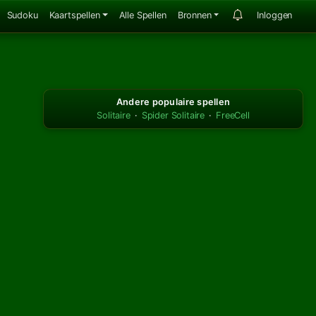
Sudoku
Kaartspellen
Alle Spellen
Bronnen
Inloggen
Andere populaire spellen
Solitaire
·
Spider Solitaire
·
FreeCell