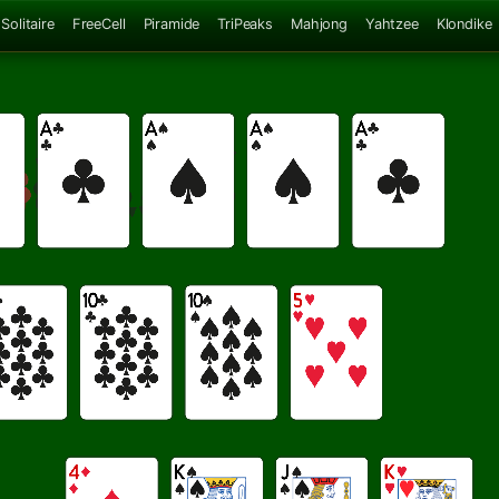
Solitaire
FreeCell
Piramide
TriPeaks
Mahjong
Yahtzee
Klondike