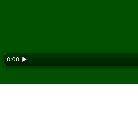
0:00
▶
Looking f
Speel Saxony Solitaire
Op Solitaired kun je onbeperkt Saxony Solita
Gebruik de knop nieuwe game om een nieuw 