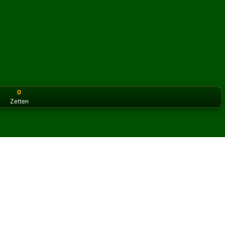
0
Zetten
or the classic version? Play
online solitaire for free
on our h
 online en gratis
ire spelen.
spel en nieuwe kaarten te delen.