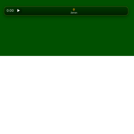
0
0:00
▶
Zetten
Looking for the classic version? Play
online solitaire
for free
on our homepage.
Speel Little Napolean
Solitaire online en gratis
Op Solitaired kun je onbeperkt Little Napolean Solitaire
spelen.