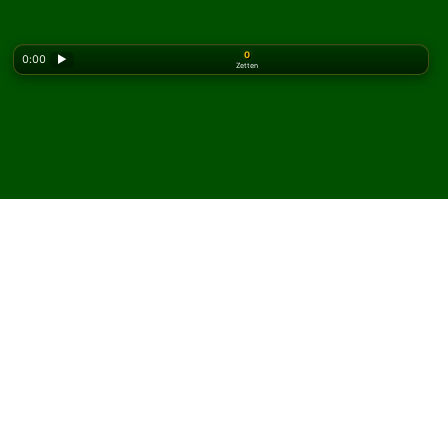
0
0:00
▶
Zetten
Looking for the classic version? Play
online solitaire
for free
on our homepage.
Speel Chelicera Solitaire
online en gratis
Op Solitaired kun je onbeperkt Chelicera Solitaire