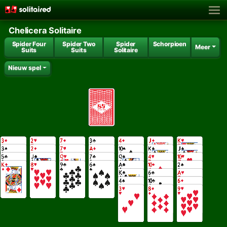
Chelicera Solitaire
Spider Four
Spider Two
Spider
Schorpioen
Meer
Suits
Suits
Solitaire
Nieuw spel