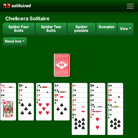
Chelicera Solitaire
Spider Four
Spider Two
Spider
Scorpion
Více
Suits
Suits
pasiáns
Nová hra