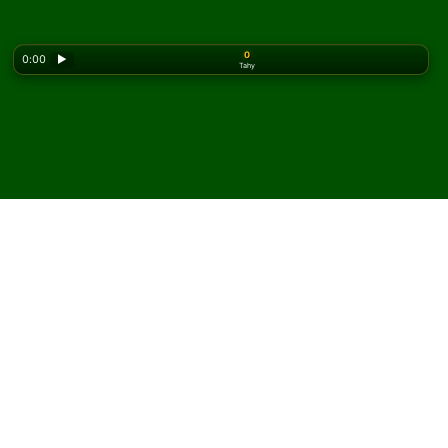
0
0:00
▶
Tahy
Looking for the classic version? Play
online solitaire
for free
on our homepage.
Hrajte Chelicera pasiáns
online a zdarma
Na Solitaired můžete hrát neomezený počet her