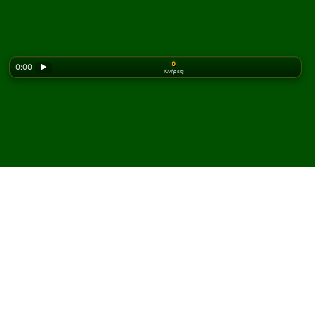
0
0:00
▶
Κινήσεις
Looking for the classic version? Play
online solitaire
for free
on our homepage.
Παίξτε Chelicera
Πασιέντζα online και