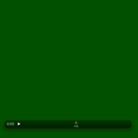
0
0:00
▶
이동